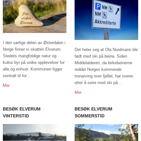
I den sørlige delen av Østerdalen i
Norge finner vi skatten Elverum.
Det heter seg at Ola Nordmann ble
Stedets mangfoldige natur og
født med ski på beina. Siden
kultur byr på unike opplevelser for
Middelalderen, da birkebeinerne
alle og enhver. Kommunen ligger
reddet Norges kommende
sentralt til for...
tronarving over fjellet, har iveren
etter å seire med ski på...
Mer
Mer
BESØK ELVERUM
BESØK ELVERUM
VINTERSTID
SOMMERSTID