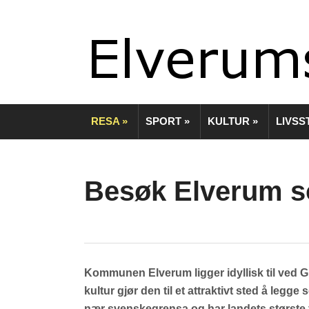
RESA
»
SPORT
»
KULTUR
»
LIVSS
Besøk Elverum 
Kommunen Elverum ligger idyllisk til ved
kultur gjør den til et attraktivt sted å leg
nær svenskegrensa og har landets største 