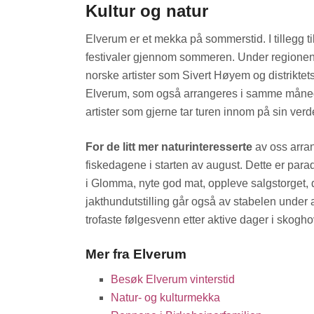
Kultur og natur
Elverum er et mekka på sommerstid. I tillegg til
festivaler gjennom sommeren. Under regionens e
norske artister som Sivert Høyem og distriktet
Elverum, som også arrangeres i samme måned, k
artister som gjerne tar turen innom på sin ver
For de litt mer naturinteresserte
av oss arra
fiskedagene i starten av august. Dette er parad
i Glomma, nyte god mat, oppleve salgstorget, d
jakthundutstilling går også av stabelen under 
trofaste følgesvenn etter aktive dager i skogho
Mer fra Elverum
Besøk Elverum vinterstid
Natur- og kulturmekka