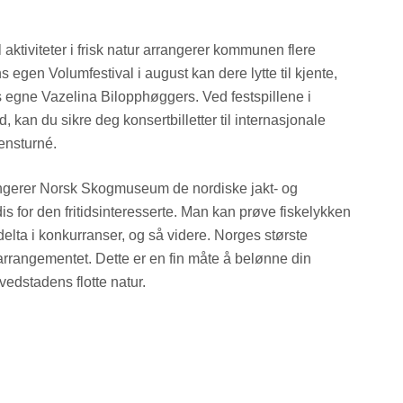
 aktiviteter i frisk natur arrangerer kommunen flere
gen Volumfestival i august kan dere lytte til kjente,
s egne Vazelina Bilopphøggers. Ved festspillene i
an du sikre deg konsertbilletter til internasjonale
densturné.
ngerer Norsk Skogmuseum de nordiske jakt- og
is for den fritidsinteresserte. Man kan prøve fiskelykken
elta i konkurranser, og så videre. Norges største
arrangementet. Dette er en fin måte å belønne din
vedstadens flotte natur.