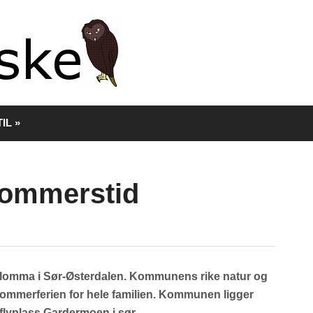
TIL
»
sommerstid
 Glomma i Sør-Østerdalen. Kommunens rike natur og
ge sommerferien for hele familien. Kommunen ligger
flyplass Gardermoen i sør.