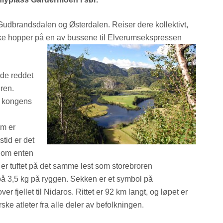
 Gudbrandsdalen og Østerdalen. Reiser dere kollektivt,
ikke hopper på en av bussene til Elverumsekspressen
de reddet
ren.
e kongens
em er
tid er det
nnom enten
e er tuftet på det samme lest som storebroren
å 3,5 kg på ryggen. Sekken er et symbol på
fjellet til Nidaros. Rittet er 92 km langt, og løpet er
ske atleter fra alle deler av befolkningen.