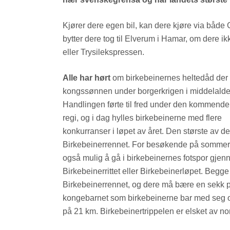
Kjører dere egen bil, kan dere kjøre via både
bytter dere tog til Elverum i Hamar, om dere 
eller Trysilekspressen.
Alle har hørt
om birkebeinernes heltedåd der 
kongssønnen under borgerkrigen i middelalde
Handlingen førte til fred under den kommend
regi, og i dag hylles birkebeinerne med flere
konkurranser i løpet av året. Den største av d
Birkebeinerrennet. For besøkende på sommers
også mulig å gå i birkebeinernes fotspor gje
Birkebeinerrittet eller Birkebeinerløpet. Begg
Birkebeinerrennet, og dere må bære en sekk p
kongebarnet som birkebeinerne bar med seg over 
på 21 km. Birkebeinertrippelen er elsket av nor